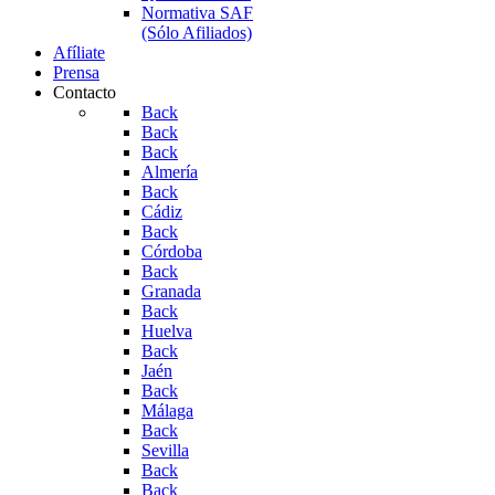
Normativa SAF
(Sólo Afiliados)
Afíliate
Prensa
Contacto
Back
Back
Back
Almería
Back
Cádiz
Back
Córdoba
Back
Granada
Back
Huelva
Back
Jaén
Back
Málaga
Back
Sevilla
Back
Back