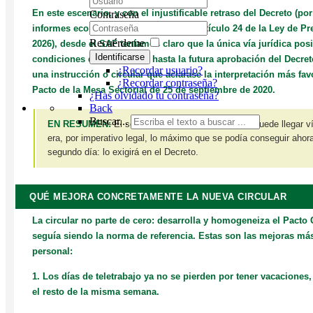
En este escenario, y con el injustificable retraso del Decreto (p
Contraseña
informes económicos exigidos por el artículo 24 de la Ley de Pr
Recuérdeme
2026), desde el SAF teníamos claro que la única vía jurídica pos
Identificarse
condiciones del teletrabajo hasta la futura aprobación del Decre
¿Recordar usuario?
una instrucción o circular que aclarase la interpretación más fav
¿Recordar contraseña?
Pacto de la Mesa Sectorial de 25 de septiembre de 2020.
¿Has olvidado tu contraseña?
Back
Buscar...
EN RESUMEN:
El segundo día de teletrabajo solo puede llegar ví
era, por imperativo legal, lo máximo que se podía conseguir ahor
segundo día: lo exigirá en el Decreto.
QUÉ MEJORA CONCRETAMENTE LA NUEVA CIRCULAR
La circular no parte de cero: desarrolla y homogeneiza el Pacto
seguía siendo la norma de referencia. Estas son las mejoras más
personal:
1. Los días de teletrabajo ya no se pierden por tener vacaciones,
el resto de la misma semana.