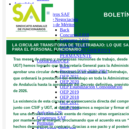
Actualidad
Back
BOLETÍ
Informativos SAF
Mesas de Negociación
Concurso de Méritos
Back
Concurso 2.018
Concurso 2.021
LA CIRCULAR TRANSITORIA DE TELETRABAJO: LO QUE S
Concurso 2.023
PARA EL PERSONAL FUNCIONARIO
CONCURSO ABIERTO Y
PERMANENTE
Tras meses de retraso y numerosas reuniones de trabajo, desde
Oposiciones/OEP
UGT) hemos logrado que la Secretaría General para la Administr
Back
Procesos 2019-2020-2021
aprobar una circular de armonización en materia de Teletrabajo, 
OEP 2021
que ordenará la prestación del teletrabajo en toda la Administra
OEP 2020
de Andalucía hasta la aprobación del Decreto definitivo, previst
OEP Estabilización Consolidación
de 2026.
OEP 2019
OEP 2018
La existencia de esta circular es consecuencia directa del com
OEP 2017
OEP 2016
junto con CSIF y UGT, al decidir sentarnos a negociar y firmar e
Artículos 129
fue una decisión cómoda ni exenta de riesgos: otras organizaci
Congresos SAF
por mantenerse al margen, proclamando que el acuerdo era un 
Permutas
hechos demuestran lo contrario. Gracias a ese pacto y al posterio
Elecciones Sindicales