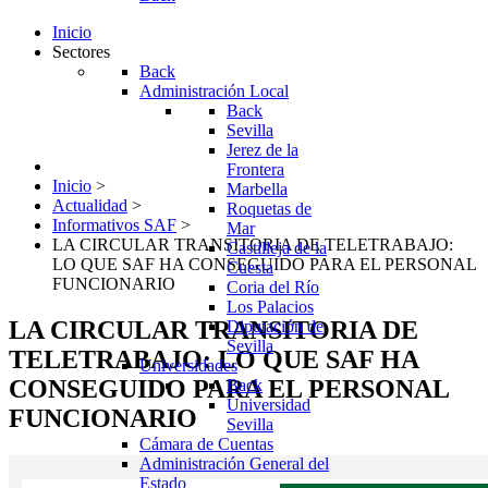
Inicio
Sectores
Back
Administración Local
Back
Sevilla
Jerez de la
Frontera
Inicio
>
Marbella
Actualidad
>
Roquetas de
Informativos SAF
>
Mar
LA CIRCULAR TRANSITORIA DE TELETRABAJO:
Castilleja de la
LO QUE SAF HA CONSEGUIDO PARA EL PERSONAL
Cuesta
FUNCIONARIO
Coria del Río
Los Palacios
LA CIRCULAR TRANSITORIA DE
Diputación de
Sevilla
TELETRABAJO: LO QUE SAF HA
Universidades
CONSEGUIDO PARA EL PERSONAL
Back
Universidad
FUNCIONARIO
Sevilla
Cámara de Cuentas
Administración General del
Estado