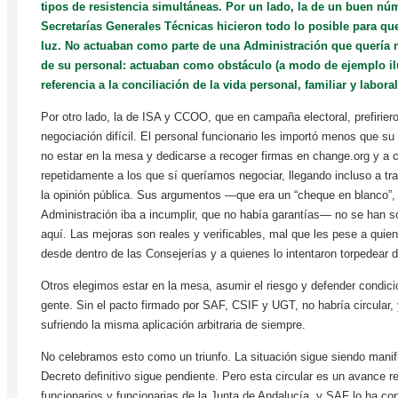
tipos de resistencia simultáneas. Por un lado, la de un buen n
Secretarías Generales Técnicas hicieron todo lo posible para que 
luz. No actuaban como parte de una Administración que quería 
de su personal: actuaban como obstáculo (a modo de ejemplo ilus
referencia a la conciliación de la vida personal, familiar y laboral 
Por otro lado, la de ISA y CCOO, que en campaña electoral, prefirieron e
negociación difícil. El personal funcionario les importó menos que su p
no estar en la mesa y dedicarse a recoger firmas en change.org y a cr
repetidamente a los que sí queríamos negociar, llegando incluso a tra
la opinión pública. Sus argumentos —que era un “cheque en blanco”, 
Administración iba a incumplir, que no había garantías— no se han so
aquí. Las mejoras son reales y verificables, mal que les pese a quien
desde dentro de las Consejerías y a quienes lo intentaron torpedear 
Otros elegimos estar en la mesa, asumir el riesgo y defender condici
gente. Sin el pacto firmado por SAF, CSIF y UGT, no habría circular, 
sufriendo la misma aplicación arbitraria de siempre.
No celebramos esto como un triunfo. La situación sigue siendo manif
Decreto definitivo sigue pendiente. Pero esta circular es un avance r
funcionarios y funcionarias de la Junta de Andalucía, y SAF lo ha co