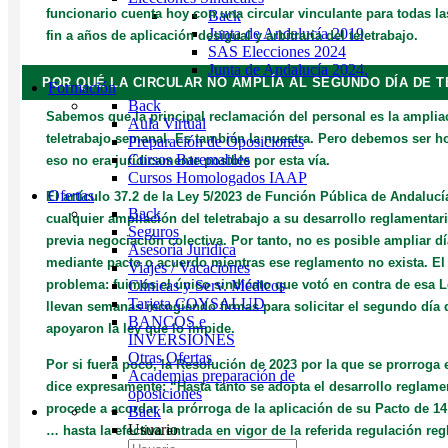
funcionario cuenta hoy con una circular vinculante para todas l
Back
Junta de Andalucía 2019
fin a años de aplicación desigual y arbitraria del teletrabajo.
SAS Elecciones 2024
Junta de Andalucía 2024.
POR QUÉ LA CIRCULAR NO AMPLÍA AL SEGUNDO DÍA DE 
Formación
Back
Sabemos que la principal reclamación del personal es la amplia
Aula Virtual
teletrabajo semanal. Es también la nuestra. Pero debemos ser h
Preparación de Oposiciones
Cursos Baremables
eso no era jurídicamente posible por esta vía.
Cursos Homologados IAAP
Ofertas
El artículo 37.2 de la Ley 5/2023 de Función Pública de Andaluc
Back
cualquier ampliación del teletrabajo a su desarrollo reglamentar
Seguros
previa negociación colectiva. Por tanto, no es posible ampliar dí
Asesoría Jurídica
mediante pacto o acuerdo mientras ese reglamento no exista. El 
Viajes / Vacaciones
problema: fuimos el único sindicato que votó en contra de esa 
Clínicas y Serv. Médicos
Tarjeta COYSALUD
llevan semanas recogiendo firmas para solicitar el segundo día d
BANCOS e
apoyaron la ley que lo impide.
INVERSIONES
Otras Ofertas
Por si fuera poco, la Resolución de 2023 por la que se prorroga e
Academias preparación de
dice expresamente: “Hasta tanto se adopta el desarrollo reglamen
oposiciones
procede a acordar la prórroga de la aplicación de su Pacto de 1
Back
Usuario
… hasta la efectiva entrada en vigor de la referida regulación re