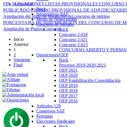
FIN ALEGACIONES LISTAS PROVISIONALES CONCURSO DE
Actualidad
Back
PUBLICADO LISTADO PROVISIONAL DE ADJUDICATARI
Informativos SAF
Ampliación del plazo de resolución del concurso de méritos
Mesas de Negociación
PORCENTAJES DE ADJUDICACIÓN DEL CONCURSO DE M
Concurso de Méritos
Ampliación de Plazos Concurso
Back
Concurso 2.018
Inicio
Concurso 2.021
Anterior
Concurso 2.023
1
CONCURSO ABIERTO Y PERM
2
Oposiciones/OEP
Siguiente
Back
Final
Procesos 2019-2020-2021
OEP 2021
OEP 2020
OEP Estabilización Consolidación
OEP 2019
OEP 2018
OEP 2017
OEP 2016
Artículos 129
Congresos SAF
Permutas
Elecciones Sindicales
Back