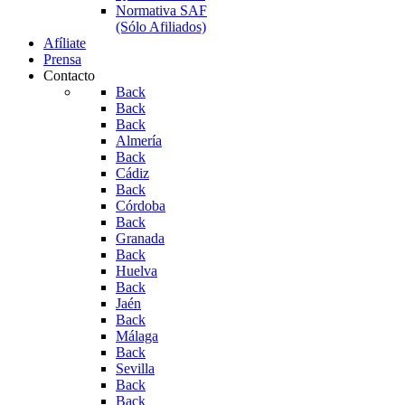
Normativa SAF
(Sólo Afiliados)
Afíliate
Prensa
Contacto
Back
Back
Back
Almería
Back
Cádiz
Back
Córdoba
Back
Granada
Back
Huelva
Back
Jaén
Back
Málaga
Back
Sevilla
Back
Back