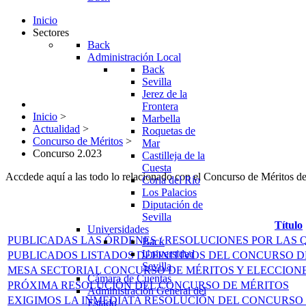
Inicio
Sectores
Back
Administración Local
Back
Sevilla
Jerez de la
Frontera
Inicio
>
Marbella
Actualidad
>
Roquetas de
Concurso de Méritos
>
Mar
Concurso 2.023
Castilleja de la
Cuesta
Accdede aquí a las todo lo relacionado con el Concurso de Méritos d
Coria del Río
Los Palacios
Diputación de
Sevilla
Título
Universidades
PUBLICADAS LAS ÓRDENES / RESOLUCIONES POR LAS 
Back
Universidad
PUBLICADOS LISTADOS DEFINITIVOS DEL CONCURSO D
Sevilla
MESA SECTORIAL CONCURSO DE MÉRITOS Y ELECCIONE
Cámara de Cuentas
PRÓXIMA RESOLUCIÓN DEL CONCURSO DE MÉRITOS
Administración General del
EXIGIMOS LA INMEDIATA RESOLUCIÓN DEL CONCURSO
Estado