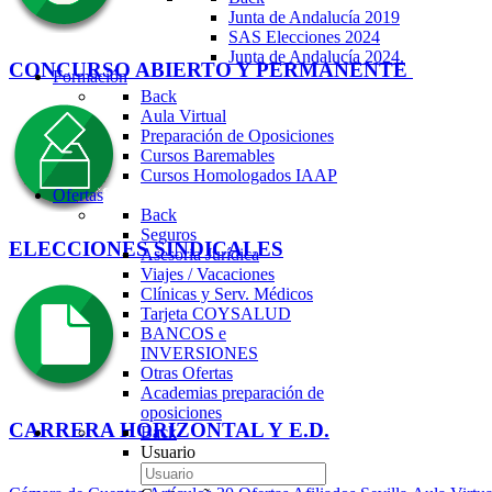
Junta de Andalucía 2019
SAS Elecciones 2024
Junta de Andalucía 2024.
CONCURSO ABIERTO Y PERMANENTE
Formación
Back
Aula Virtual
Preparación de Oposiciones
Cursos Baremables
Cursos Homologados IAAP
Ofertas
Back
Seguros
ELECCIONES SINDICALES
Asesoría Jurídica
Viajes / Vacaciones
Clínicas y Serv. Médicos
Tarjeta COYSALUD
BANCOS e
INVERSIONES
Otras Ofertas
Academias preparación de
oposiciones
CARRERA HORIZONTAL Y E.D.
Back
Usuario