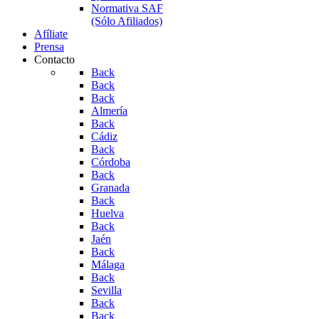
Normativa SAF
(Sólo Afiliados)
Afíliate
Prensa
Contacto
Back
Back
Back
Almería
Back
Cádiz
Back
Córdoba
Back
Granada
Back
Huelva
Back
Jaén
Back
Málaga
Back
Sevilla
Back
Back