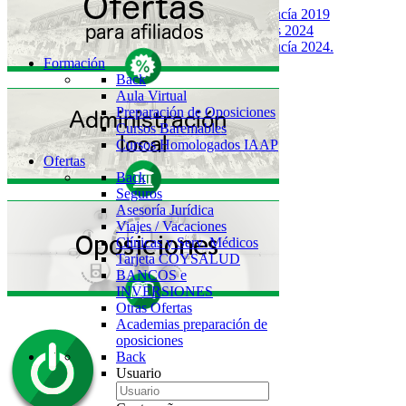
Junta de Andalucía 2019
SAS Elecciones 2024
Junta de Andalucía 2024.
Formación
Back
Aula Virtual
Preparación de Oposiciones
Cursos Baremables
Cursos Homologados IAAP
Ofertas
Back
Seguros
Asesoría Jurídica
Viajes / Vacaciones
Clínicas y Serv. Médicos
Tarjeta COYSALUD
BANCOS e
INVERSIONES
Otras Ofertas
Academias preparación de
oposiciones
Back
Usuario