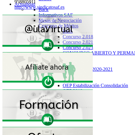
958805911
Actualidad
http://www.sindicatosaf.es
Back
Informativos SAF
Mesas de Negociación
Concurso de Méritos
Back
Concurso 2.018
Concurso 2.021
Concurso 2.023
CONCURSO ABIERTO Y PERM
Oposiciones/OEP
Back
Procesos 2019-2020-2021
OEP 2021
OEP 2020
OEP Estabilización Consolidación
OEP 2019
OEP 2018
OEP 2017
OEP 2016
Artículos 129
Congresos SAF
Permutas
Elecciones Sindicales
Back