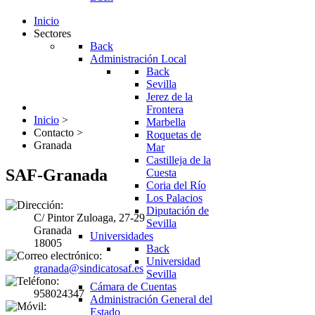
Inicio
Sectores
Back
Administración Local
Back
Sevilla
Jerez de la
Frontera
Inicio
>
Marbella
Contacto
>
Roquetas de
Granada
Mar
Castilleja de la
SAF-Granada
Cuesta
Coria del Río
Los Palacios
Diputación de
C/ Pintor Zuloaga, 27-29
Sevilla
Granada
Universidades
18005
Back
Universidad
granada@sindicatosaf.es
Sevilla
Cámara de Cuentas
958024347
Administración General del
Estado