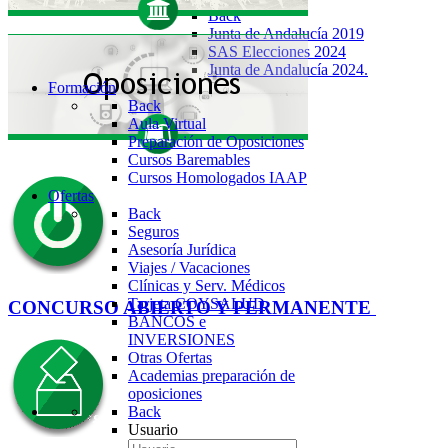
Back
Junta de Andalucía 2019
SAS Elecciones 2024
Junta de Andalucía 2024.
Formación
Back
Aula Virtual
Preparación de Oposiciones
Cursos Baremables
Cursos Homologados IAAP
Ofertas
Back
Seguros
Asesoría Jurídica
Viajes / Vacaciones
Clínicas y Serv. Médicos
Tarjeta COYSALUD
CONCURSO ABIERTO Y PERMANENTE
BANCOS e
INVERSIONES
Otras Ofertas
Academias preparación de
oposiciones
Back
Usuario