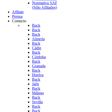
Normativa SAF
(Sólo Afiliados)
Afíliate
Prensa
Contacto
Back
Back
Back
Almería
Back
Cádiz
Back
Córdoba
Back
Granada
Back
Huelva
Back
Jaén
Back
Málaga
Back
Sevilla
Back
Back