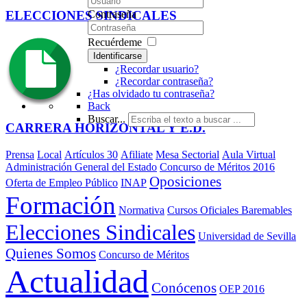
ELECCIONES SINDICALES
Contraseña
Recuérdeme
Identificarse
¿Recordar usuario?
¿Recordar contraseña?
¿Has olvidado tu contraseña?
Back
Buscar...
CARRERA HORIZONTAL Y E.D.
Prensa
Local
Artículos 30
Afiliate
Mesa Sectorial
Aula Virtual
Administración General del Estado
Concurso de Méritos 2016
Oposiciones
Oferta de Empleo Público
INAP
Formación
Normativa
Cursos Oficiales Baremables
Elecciones Sindicales
Universidad de Sevilla
Quienes Somos
Concurso de Méritos
Actualidad
Conócenos
OEP 2016