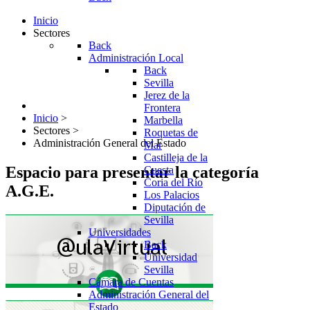
Inicio
Sectores
Back
Administración Local
Back
Sevilla
Jerez de la
Frontera
Inicio
>
Marbella
Sectores
>
Roquetas de
Administración General del Estado
Mar
Castilleja de la
Espacio para presentar la categoría
Cuesta
Coria del Río
A.G.E.
Los Palacios
Diputación de
Sevilla
Universidades
Back
Universidad
Sevilla
Cámara de Cuentas
Administración General del
Estado