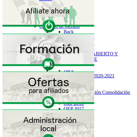
Actualidad
Back
Informativos SAF
Mesas de Negociación
Concurso de Méritos
Back
Concurso 2.018
Concurso 2.021
Concurso 2.023
CONCURSO ABIERTO Y
PERMANENTE
Oposiciones/OEP
Back
Procesos 2019-2020-2021
OEP 2021
OEP 2020
OEP Estabilización Consolidación
OEP 2019
OEP 2018
OEP 2017
OEP 2016
Artículos 129
Congresos SAF
Permutas
Elecciones Sindicales