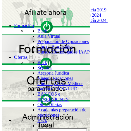
Back
Junta de Andalucía 2019
SAS Elecciones 2024
Junta de Andalucía 2024.
Formación
Back
Aula Virtual
Preparación de Oposiciones
Cursos Baremables
Cursos Homologados IAAP
Ofertas
Back
Seguros
Asesoría Jurídica
Viajes / Vacaciones
Clínicas y Serv. Médicos
Tarjeta COYSALUD
BANCOS e
INVERSIONES
Otras Ofertas
Academias preparación de
oposiciones
Back
Usuario