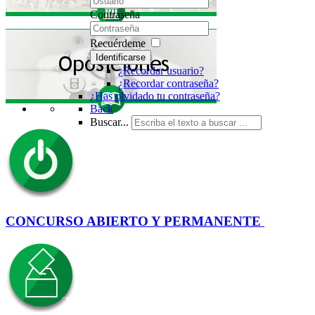
Contraseña
Recuérdeme
Identificarse
¿Recordar usuario?
¿Recordar contraseña?
¿Has olvidado tu contraseña?
Back
Buscar...
CONCURSO ABIERTO Y PERMANENTE