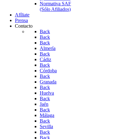
Normativa SAF
(Sólo Afiliados)
Afíliate
Prensa
Contacto
Back
Back
Back
Almería
Back
Cádiz
Back
Córdoba
Back
Granada
Back
Huelva
Back
Jaén
Back
Málaga
Back
Sevilla
Back
Back