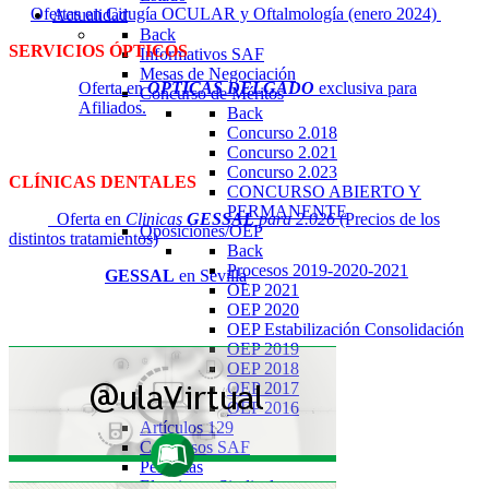
Ofertas en Cirugía OCULAR y Oftalmología (enero 2024)
Actualidad
Back
SERVICIOS ÓPTICOS
Informativos SAF
Mesas de Negociación
Oferta en
OPTICAS DELGADO
exclusiva para
Concurso de Méritos
Afiliados.
Back
Concurso 2.018
Concurso 2.021
Concurso 2.023
CLÍNICAS DENTALES
CONCURSO ABIERTO Y
PERMANENTE
Oferta en
Clinicas
GESSAL
para 2.026
(Precios de los
Oposiciones/OEP
distintos tratamientos)
Back
Procesos 2019-2020-2021
GESSAL
en Sevilla
OEP 2021
OEP 2020
OEP Estabilización Consolidación
OEP 2019
OEP 2018
OEP 2017
OEP 2016
Artículos 129
Congresos SAF
Permutas
Elecciones Sindicales