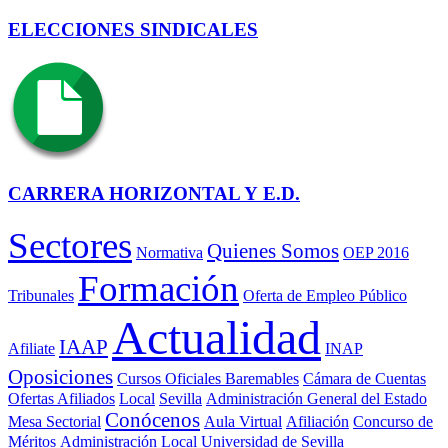
ELECCIONES SINDICALES
CARRERA HORIZONTAL Y E.D.
Sectores
Quienes Somos
Normativa
OEP 2016
Formación
Tribunales
Oferta de Empleo Público
Actualidad
IAAP
Afiliate
INAP
Oposiciones
Cursos Oficiales Baremables
Cámara de Cuentas
Ofertas Afiliados
Local
Sevilla
Administración General del Estado
Conócenos
Mesa Sectorial
Aula Virtual
Afiliación
Concurso de
Méritos
Administración Local
Universidad de Sevilla