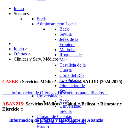
Inicio
Sectores
Back
Administración Local
Back
Sevilla
Jerez de la
Frontera
Inicio
>
Marbella
Ofertas
>
Roquetas de
Clínicas y Serv. Médicos
Mar
Castilleja de la
Cuesta
Coria del Río
Los Palacios
CASER
:
Servicios Médicos con CASER SALUD (2024-2025)
Diputación de
Sevilla
Información de Ofertas y Descuentos para afiliados
Universidades
Back
ABANZIS
:
Servicios Médicos :: Salud :: Belleza :: Bienestar ::
Universidad
Ejercicio ::
Sevilla
Cámara de Cuentas
Información de Ofertas y Descuentos de
Abanzis
Administración General del
Estado