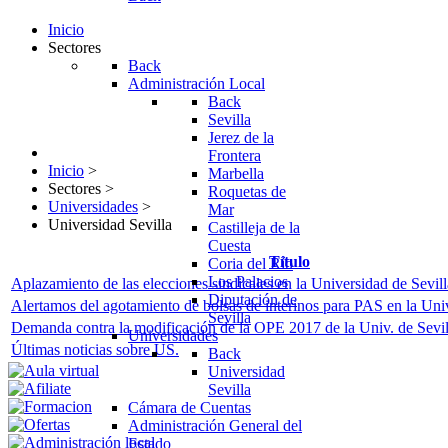
Inicio
Sectores
Back
Administración Local
Back
Sevilla
Jerez de la
Frontera
Inicio
>
Marbella
Sectores
>
Roquetas de
Universidades
>
Mar
Universidad Sevilla
Castilleja de la
Cuesta
Título
Coria del Río
Los Palacios
Aplazamiento de las elecciones sindicales en la Universidad de Sevill
Diputación de
Alertamos del agotamiento de bolsas de interinos para PAS en la Univ
Sevilla
Demanda contra la modificación de la OPE 2017 de la Univ. de Sevil
Universidades
Últimas noticias sobre US.
Back
Universidad
Sevilla
Cámara de Cuentas
Administración General del
Estado