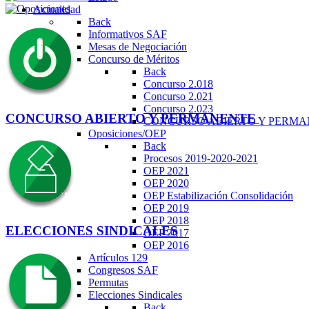
Actualidad
Back
Informativos SAF
Mesas de Negociación
Concurso de Méritos
Back
Concurso 2.018
Concurso 2.021
Concurso 2.023
CONCURSO ABIERTO Y PERMANENTE
CONCURSO ABIERTO Y PERM
Oposiciones/OEP
Back
Procesos 2019-2020-2021
OEP 2021
OEP 2020
OEP Estabilización Consolidación
OEP 2019
OEP 2018
ELECCIONES SINDICALES
OEP 2017
OEP 2016
Artículos 129
Congresos SAF
Permutas
Elecciones Sindicales
Back