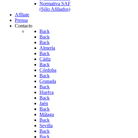
Normativa SAF
(Sólo Afiliados)
Afíliate
Prensa
Contacto
Back
Back
Back
Almería
Back
Cádiz
Back
Córdoba
Back
Granada
Back
Huelva
Back
Jaén
Back
Málaga
Back
Sevilla
Back
Back