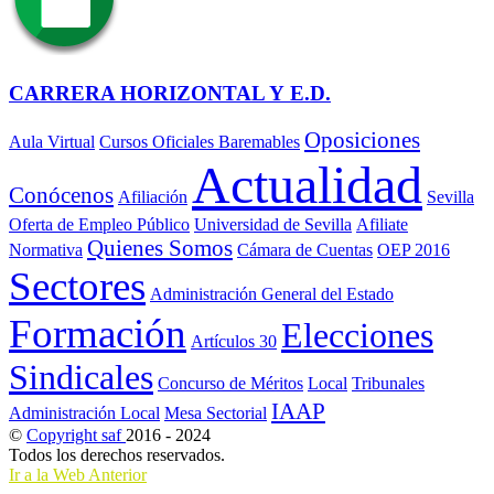
CARRERA HORIZONTAL Y E.D.
Oposiciones
Aula Virtual
Cursos Oficiales Baremables
Actualidad
Conócenos
Afiliación
Sevilla
Oferta de Empleo Público
Universidad de Sevilla
Afiliate
Quienes Somos
Normativa
Cámara de Cuentas
OEP 2016
Sectores
Administración General del Estado
Formación
Elecciones
Artículos 30
Sindicales
Concurso de Méritos
Local
Tribunales
IAAP
Administración Local
Mesa Sectorial
©
Copyright saf
2016 - 2024
Todos los derechos reservados.
Ir a la Web Anterior