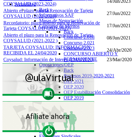
14/Jun/2023
COYSALUD (2023-2024)
Actualidad
Back
Abierto el plazo para la Renovación de Tarjeta
27/Jun/2022
Informativos SAF
COYSALUD (2022-2023)
Mesas de Negociación
Recordatorio: plazo abierto para la Renovación de
17/Jun/2021
Concurso de Méritos
Tarjeta COYSALUD (2021-2022)
Back
Abierto el plazo para la Renovación de Tarjeta
Concurso 2.018
08/Jun/2021
COYSALUD (2021-2022 )
Concurso 2.021
TARJETA COYSALUD: INFORMACION
Concurso 2.023
24/Abr/2020
RECIBIDA EL 24/04/2020
CONCURSO ABIERTO Y
PERMANENTE
Coysalud: Información de Interés (23/03/2020)
23/Mar/2020
Oposiciones/OEP
Back
Procesos 2019-2020-2021
OEP 2021
OEP 2020
OEP Estabilización Consolidación
OEP 2019
OEP 2018
OEP 2017
OEP 2016
Artículos 129
Congresos SAF
Permutas
Elecciones Sindicales