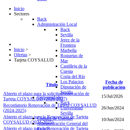
Inicio
Sectores
Back
Administración Local
Back
Sevilla
Jerez de la
Frontera
Inicio
>
Marbella
Ofertas
>
Roquetas de
Tarjeta COYSALUD
Mar
Castilleja de la
Cuesta
Coria del Río
Los Palacios
Fecha de
Título
Diputación de
publicación
Sevilla
Abierto el plazo para la solicitud/renovación de
15/Jul/2026
Universidades
Tarjeta COYSALUD (2026-2027)
Back
Recordatorio Renovación de Tarjeta COYSALUD
Universidad
26/Jun/2024
(2024-2025)
Sevilla
Abierto el plazo para la Renovación de Tarjeta
Cámara de Cuentas
10/Jun/2024
COYSALUD (2024-2025)
Administración General del
Abierto el plazo para la Renovación de Tarjeta
Estado