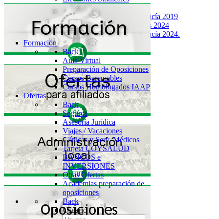
Back
Junta de Andalucía 2019
SAS Elecciones 2024
Junta de Andalucía 2024.
Formación
Back
Aula Virtual
Preparación de Oposiciones
Cursos Baremables
Cursos Homologados IAAP
Ofertas
Back
Seguros
Asesoría Jurídica
Viajes / Vacaciones
Clínicas y Serv. Médicos
Tarjeta COYSALUD
BANCOS e
INVERSIONES
Otras Ofertas
Academias preparación de
oposiciones
Back
Usuario