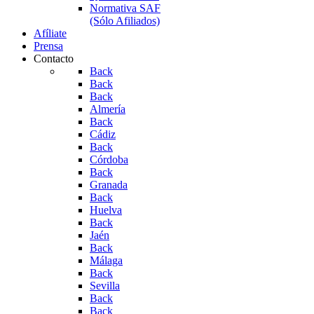
Normativa SAF
(Sólo Afiliados)
Afíliate
Prensa
Contacto
Back
Back
Back
Almería
Back
Cádiz
Back
Córdoba
Back
Granada
Back
Huelva
Back
Jaén
Back
Málaga
Back
Sevilla
Back
Back