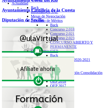
Ayuntamiento Coria del Río
Actualidad
Back
Ayuntamiento Castilleja de la Cuesta
Informativos SAF
Mesas de Negociación
Diputación de Sevilla
Concurso de Méritos
Back
Concurso 2.018
Concurso 2.021
Concurso 2.023
CONCURSO ABIERTO Y
PERMANENTE
Oposiciones/OEP
Back
Procesos 2019-2020-2021
OEP 2021
OEP 2020
OEP Estabilización Consolidación
OEP 2019
OEP 2018
OEP 2017
OEP 2016
Artículos 129
Congresos SAF
Permutas
Elecciones Sindicales