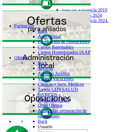
Back
Junta de Andalucía 2019
SAS Elecciones 2024
Junta de Andalucía 2024.
Formación
Back
Aula Virtual
Preparación de Oposiciones
Cursos Baremables
Cursos Homologados IAAP
Ofertas
Back
Seguros
Asesoría Jurídica
Viajes / Vacaciones
Clínicas y Serv. Médicos
Tarjeta COYSALUD
BANCOS e
INVERSIONES
Otras Ofertas
Academias preparación de
oposiciones
Back
Usuario