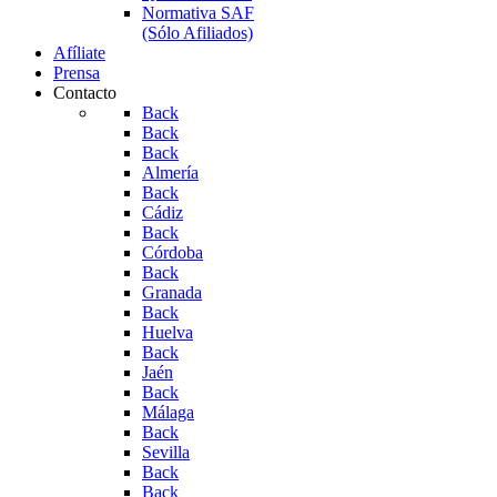
Normativa SAF
(Sólo Afiliados)
Afíliate
Prensa
Contacto
Back
Back
Back
Almería
Back
Cádiz
Back
Córdoba
Back
Granada
Back
Huelva
Back
Jaén
Back
Málaga
Back
Sevilla
Back
Back