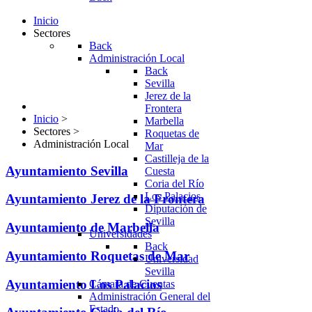
Inicio
Sectores
Back
Administración Local
Back
Sevilla
Jerez de la
Frontera
Inicio
>
Marbella
Sectores
>
Roquetas de
Administración Local
Mar
Castilleja de la
Ayuntamiento Sevilla
Cuesta
Coria del Río
Los Palacios
Ayuntamiento Jerez de la Frontera
Diputación de
Sevilla
Ayuntamiento de Marbella
Universidades
Back
Ayuntamiento Roquetas de Mar
Universidad
Sevilla
Ayuntamiento Los Palacios
Cámara de Cuentas
Administración General del
Estado