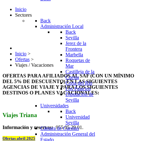
Inicio
Sectores
Back
Administración Local
Back
Sevilla
Jerez de la
Frontera
Inicio
>
Marbella
Ofertas
>
Roquetas de
Viajes / Vacaciones
Mar
Castilleja de la
OFERTAS PARA AFILIADOS AL SAF (CON UN MÍNIMO
Cuesta
DEL 5% DE DESCUENTO) EN LAS SIGUIENTES
Coria del Río
AGENCIAS DE VIAJE Y PARA LOS SIGUIENTES
Los Palacios
DESTINOS O PLANES VACACIONALES:
Diputación de
Sevilla
Universidades
Back
Viajes Triana
Universidad
Sevilla
Información y reservas:
955 05 29 01.
Cámara de Cuentas
Administración General del
Ofertas abril 2025
Estado