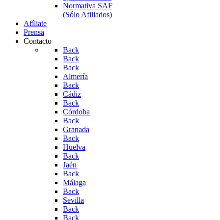
Normativa SAF
(Sólo Afiliados)
Afíliate
Prensa
Contacto
Back
Back
Back
Almería
Back
Cádiz
Back
Córdoba
Back
Granada
Back
Huelva
Back
Jaén
Back
Málaga
Back
Sevilla
Back
Back