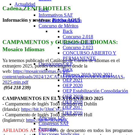
Actualidad
Cadena ZENIT HOTELES
Back
Informativos SAF
Información y reservas:
Pincha AQUÍ
Mesas de Negociación
Concurso de Méritos
Back
Concurso 2.018
CAMPAMENTOS y CURSOS DE IDIOMAS:
Concurso 2.021
Concurso 2.023
Mosaico Idiomas
CONCURSO ABIERTO Y
PERMANENTE
Ya tenemos publicado el Catálogo de Cursos de Idiomas en el
Oposiciones/OEP
extranjero 2025, puedes descargarlo desde la
Back
web:
https://mosaicoidiomas.es/wp-
Procesos 2019-2020-2021
content/uploads/2024/12/CATALOGO-MOSAICO-IDIOMAS-
OEP 2021
2025-min.pdf
OEP 2020
(954 218 239)
OEP Estabilización Consolidación
OEP 2019
CAMPAMENTOS EN EL EXTRANJERO 2025
OEP 2018
- Campamento de Inglés Todo Incluido en Dublín
OEP 2017
(Irlanda):
https://bit.ly/3JmCyGJ
OEP 2016
- Campamento de Inglés Todo Incluido en Hull
Artículos 129
(Inglaterra):
https://bit.ly/3UxZklK
Congresos SAF
Permutas
AFILIADOS AL SAF:
10% de descuento en todos los programas
Elecciones Sindicales