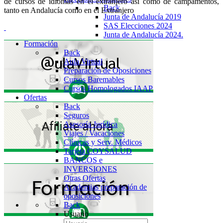
de cursos de idiomas en el extranjero así como de campamentos,
Back
tanto en Andalucía como en el Extranjero
Junta de Andalucía 2019
SAS Elecciones 2024
Junta de Andalucía 2024.
Formación
Back
Aula Virtual
Preparación de Oposiciones
Cursos Baremables
Cursos Homologados IAAP
Ofertas
Back
Seguros
Asesoría Jurídica
Viajes / Vacaciones
Clínicas y Serv. Médicos
Tarjeta COYSALUD
BANCOS e
INVERSIONES
Otras Ofertas
Academias preparación de
oposiciones
Back
Usuario