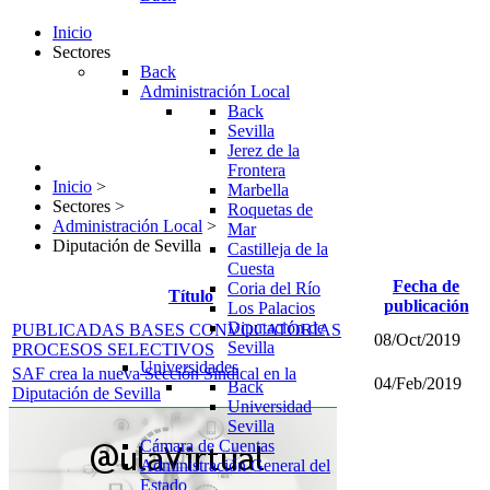
Inicio
Sectores
Back
Administración Local
Back
Sevilla
Jerez de la
Frontera
Inicio
>
Marbella
Sectores
>
Roquetas de
Administración Local
>
Mar
Diputación de Sevilla
Castilleja de la
Cuesta
Fecha de
Coria del Río
Título
publicación
Los Palacios
Diputación de
PUBLICADAS BASES CONVOCATORIAS
08/Oct/2019
Sevilla
PROCESOS SELECTIVOS
Universidades
SAF crea la nueva Sección Sindical en la
04/Feb/2019
Back
Diputación de Sevilla
Universidad
Sevilla
Cámara de Cuentas
Administración General del
Estado