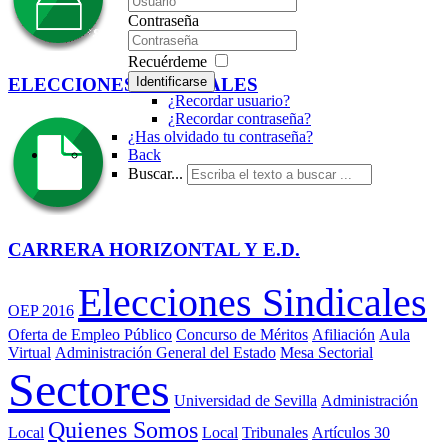
Contraseña
Recuérdeme
Identificarse
ELECCIONES SINDICALES
¿Recordar usuario?
¿Recordar contraseña?
¿Has olvidado tu contraseña?
Back
Buscar...
CARRERA HORIZONTAL Y E.D.
Elecciones Sindicales
OEP 2016
Oferta de Empleo Público
Concurso de Méritos
Afiliación
Aula
Virtual
Administración General del Estado
Mesa Sectorial
Sectores
Universidad de Sevilla
Administración
Quienes Somos
Local
Local
Tribunales
Artículos 30