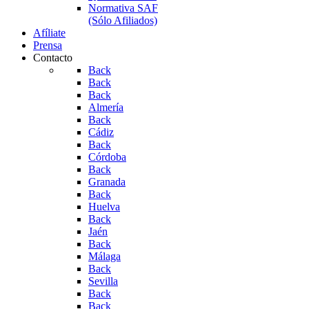
Normativa SAF
(Sólo Afiliados)
Afíliate
Prensa
Contacto
Back
Back
Back
Almería
Back
Cádiz
Back
Córdoba
Back
Granada
Back
Huelva
Back
Jaén
Back
Málaga
Back
Sevilla
Back
Back