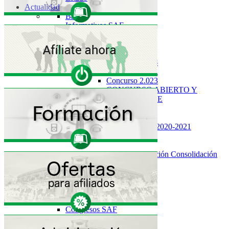
Actualidad
Back
Informativos SAF
Mesas de Negociación
Concurso de Méritos
Back
Concurso 2.018
Concurso 2.021
Concurso 2.023
CONCURSO ABIERTO Y
PERMANENTE
Oposiciones/OEP
Back
Procesos 2019-2020-2021
OEP 2021
OEP 2020
OEP Estabilización Consolidación
OEP 2019
OEP 2018
OEP 2017
OEP 2016
Artículos 129
Congresos SAF
Permutas
Elecciones Sindicales