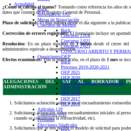
Actualidad
¿Cómo se calcula el tramo?
Tomando como referencia los años de ser
Back
datos que consten en el Registro General de Personal.
Informativos SAF
Mesas de Negociación
Plazo de solicitud:
10 días hábiles desde el día siguiente a la publi
Concurso de Méritos
Back
Corrección de errores registrales:
El formulario incluye un apartado 
Concurso 2.018
Concurso 2.021
Resolución:
En un plazo máximo de
3 meses
desde el cierre del 
Concurso 2.023
administrativo equivale a desestimación.
CONCURSO ABIERTO Y PERM
Oposiciones/OEP
Efectos económicos:
Tras la publicación, en el plazo de
1 mes
se inc
Back
Procesos 2019-2020-2021
OEP 2021
OEP 2020
ALEGACIONES DEL SAF AL BORRADOR P
OEP Estabilización Consolidación
ADMINISTRACIÓN
OEP 2019
OEP 2018
OEP 2017
Solicitamos aclaración sobre si en el encuadramiento extraordina
OEP 2016
Artículos 129
Solicitamos aclaración sobre encuadramientos iniciales al perso
Congresos SAF
cuando se considerará la retroactividad, etc).
Permutas
Elecciones Sindicales
Solicitamos que se nos facilite el modelo de solicitud para poder
Back