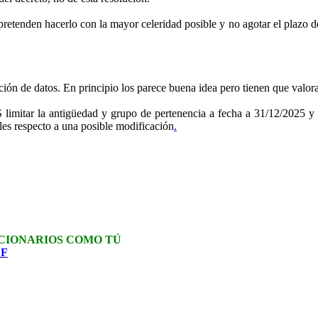
etenden hacerlo con la mayor celeridad posible y no agotar el plazo de
cción de datos. En principio los parece buena idea pero tienen que valora
SS
limitar
la
antigüedad y grupo de pertenencia a
fecha
a
31/12/
2025 y 
les respecto a una posible modificación
.
CIONARIOS COMO TÚ
DF