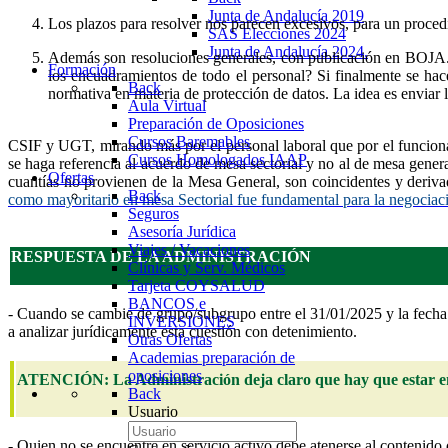
Junta de Andalucía 2019
Los plazos para resolver
nos parecen excesivos, para un proce
SAS Elecciones 2024
Junta de Andalucía 2024.
Además son resoluciones generales, con publicación en BOJA. A
Formación
los encuadramientos de todo el personal? Si finalmente se ha
Back
normativa en materia de protección de datos. La idea es enviar 
Aula Virtual
Preparación de Oposiciones
Cursos Baremables
CSIF y UGT,
mirando más por el personal laboral que por el funcio
Cursos Homologados IAAP
se haga referencia al acuerdo de mesa sectorial y no al de mesa gener
Ofertas
cuantías no provienen de la Mesa General, son coincidentes y deriv
Back
como mayoritario en mesa Sectorial fue fundamental para la negociaci
Seguros
Asesoría Jurídica
Viajes / Vacaciones
RESPUESTA DE LA ADMINISTRACIÓN
Clínicas y Serv. Médicos
Tarjeta COYSALUD
BANCOS e
- Cuando se cambie de grupo/subgrupo entre el 31/01/2025 y la fecha 
INVERSIONES
a analizar jurídicamente esta cuestión con detenimiento.
Otras Ofertas
Academias preparación de
oposiciones
ATENCIÓN: La Administración deja claro que hay que estar en s
Back
Usuario
- Quien no se encuentre en servicio activo debe atenerse al contenido 