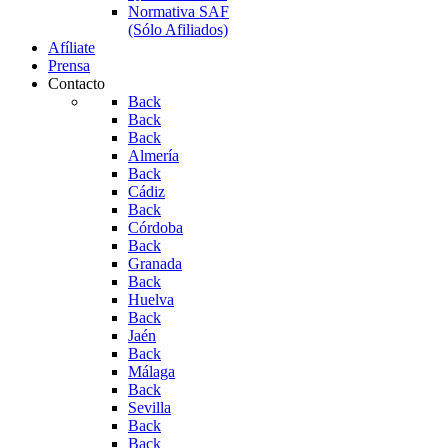
Normativa SAF
(Sólo Afiliados)
Afíliate
Prensa
Contacto
Back
Back
Back
Almería
Back
Cádiz
Back
Córdoba
Back
Granada
Back
Huelva
Back
Jaén
Back
Málaga
Back
Sevilla
Back
Back