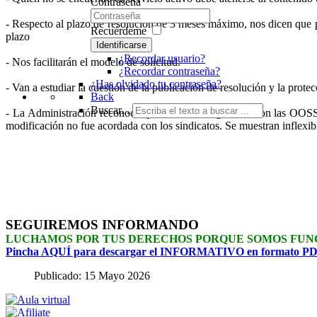
Contraseña
- Respecto al plazo de resolución de 3 meses máximo, nos dicen que pr
Recuérdeme
plazo
Identificarse
¿Recordar usuario?
- Nos facilitarán el modelo de solicitud.
¿Recordar contraseña?
¿Has olvidado tu contraseña?
- Van a estudiar la cuestión de la publicación de resolución y la prote
Back
Buscar...
-
La
Administración
reconoce que no s
e
ha negociado con las OO
modificación no
fue
acordada con los sindicatos
.
Se muestran inflexib
SEGUIREMOS INFORMANDO
LUCHAMOS POR TUS DERECHOS PORQUE SOMOS FUN
Pincha AQUÍ para descargar el INFORMATIVO en formato P
Publicado: 15 Mayo 2026