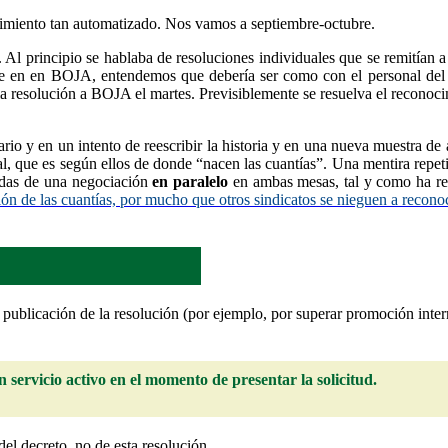
dimiento tan automatizado.
Nos vamos a septiembre-octubre.
l principio se hablaba de resoluciones individuales que se remitían a 
ce en en BOJA, entendemos que debería ser como con el personal del SA
la resolución a BOJA el martes. Previsiblemente se resuelva el reconoci
nario
y en un intento de reescribir la historia y en una nueva muestra d
al, que es según ellos de donde “nacen las cuantías”. Una mentira repeti
adas de una negociación
en paralelo
en ambas mesas,
tal y como ha re
ón de las cuantías, por mucho que otros sindicatos se nieguen a recono
publicación de la resolución (por ejemplo, por superar promoción inte
ervicio activo en el momento de presentar la solicitud.
del decreto, no de esta resolución.