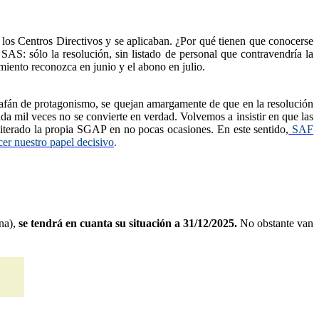
los Centros Directivos y se aplicaban. ¿Por qué tienen que conocerse
S: sólo la resolución, sin listado de personal que contravendría la
miento reconozca en junio y el abono en julio.
e afán de protagonismo, se quejan amargamente de que en la resolución
da mil veces no se convierte en verdad. Volvemos a insistir en que las
iterado la
propia
SG
A
P en no pocas ocasiones
.
En este sentido,
SAF
cer nuestro papel decisivo
.
rna),
se tendrá en cuanta su situación a 31/12/2025.
No obstante van