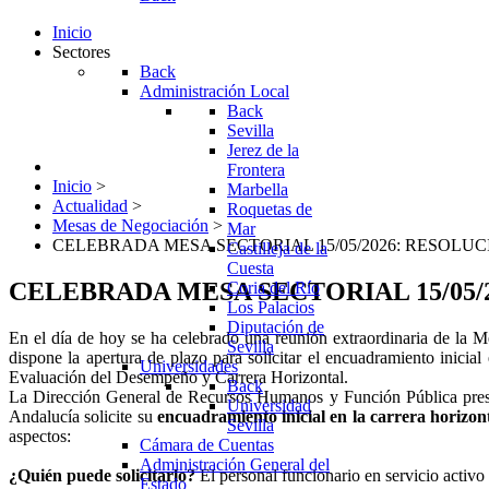
Inicio
Sectores
Back
Administración Local
Back
Sevilla
Jerez de la
Frontera
Inicio
>
Marbella
Actualidad
>
Roquetas de
Mesas de Negociación
>
Mar
CELEBRADA MESA SECTORIAL 15/05/2026: RESOLU
Castilleja de la
Cuesta
CELEBRADA MESA SECTORIAL 15/05
Coria del Río
Los Palacios
Diputación de
En el día de hoy se ha celebrado una reunión extraordinaria de la 
Sevilla
dispone la apertura de plazo para solicitar el encuadramiento inicia
Universidades
Evaluación del Desempeño y Carrera Horizontal.
Back
La Dirección General de Recursos Humanos y Función Pública present
Universidad
Andalucía solicite su
encuadramiento inicial en la carrera horizon
Sevilla
aspectos:
Cámara de Cuentas
Administración General del
¿Quién puede solicitarlo?
El personal funcionario en servicio activo 
Estado