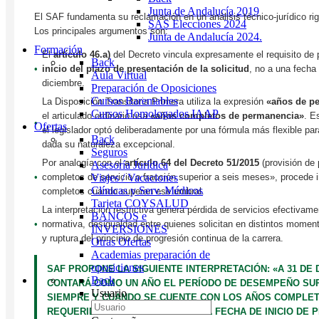
Junta de Andalucía 2019
El SAF fundamenta su reclamación en un análisis técnico-jurídico ri
SAS Elecciones 2024
Los principales argumentos son:
Junta de Andalucía 2024.
Formación
El
artículo 46.a)
del Decreto vincula expresamente el requisito de
Back
•
inicio del plazo de presentación de la solicitud
, no a una fecha 
Aula Virtual
diciembre.
Preparación de Oposiciones
Cursos Baremables
La Disposición Transitoria Primera utiliza la expresión
«años de p
Cursos Homologados IAAP
el articulado ordinario usa
«años completos de permanencia»
. E
•
Ofertas
el legislador optó deliberadamente por una fórmula más flexible par
Back
dada su naturaleza excepcional.
Seguros
Por analogía con el
artículo 64 del Decreto 51/2015
(provisión de 
Asesoría Jurídica
•
completos de servicio o fracción superior a seis meses», procede i
Viajes / Vacaciones
Clínicas y Serv. Médicos
completos cuando superan ese umbral.
Tarjeta COYSALUD
La interpretación restrictiva genera pérdida de servicios efectivam
BANCOS e
•
normativa, desigualdad entre quienes solicitan en distintos mome
INVERSIONES
y ruptura del principio de progresión continua de la carrera.
Otras Ofertas
Academias preparación de
oposiciones
SAF PROPONE LA SIGUIENTE INTERPRETACIÓN: «A 31 DE 
Back
CONTARÁ COMO UN AÑO EL PERÍODO DE DESEMPEÑO SUP
Usuario
SIEMPRE Y CUANDO SE CUENTE CON LOS AÑOS COMPLE
REQUERIDOS PARA EL TRAMO A LA FECHA DE INICIO DE 