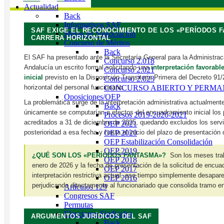
Actualidad
Back
Informativos SAF
SAF EXIGE EL RECONOCIMIENTO DE LOS «PERÍODOS F
Mesas de Negociación
CARRERA HORIZONTAL
Concurso de Méritos
Back
El SAF ha presentado ante la Secretaría General para la Administrac
Concurso 2.018
Andalucía un escrito formal solicitando una
interpretación favorab
Concurso 2.021
inicial
previsto en la Disposición Transitoria Primera del Decreto 91/
Concurso 2.023
horizontal del personal funcionario.
CONCURSO ABIERTO Y PERM
Oposiciones/OEP
La problemática surge de la interpretación administrativa actualmente
Back
únicamente se computarían a efectos del encuadramiento inicial los
Procesos 2019-2020-2021
acreditados a 31 de diciembre de 2025, quedando excluidos los serv
OEP 2021
posterioridad a esa fecha y hasta el inicio del plazo de presentación 
OEP 2020
OEP Estabilización Consolidación
OEP 2019
¿QUÉ SON LOS «PERÍODOS FANTASMA»?
Son los meses trab
OEP 2018
enero de 2026 y la fecha de presentación de la solicitud de encua
OEP 2017
interpretación restrictiva actual, ese tiempo simplemente desapar
OEP 2016
perjudicando directamente al funcionariado que consolida tramo en
Artículos 129
Congresos SAF
Permutas
Elecciones Sindicales
ARGUMENTOS JURÍDICOS DEL SAF
Back