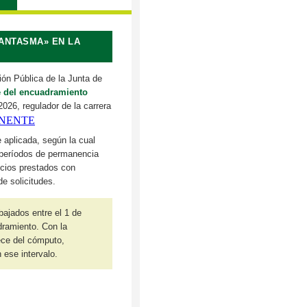
ANTASMA» EN LA
ión Pública de la Junta de
le del encuadramiento
2026, regulador de la carrera
ANENTE
 aplicada, según la cual
 períodos de permanencia
icios prestados con
de solicitudes.
ajados entre el 1 de
dramiento. Con la
ece del cómputo,
 ese intervalo.