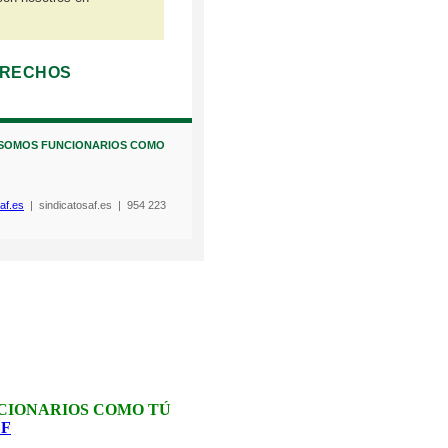
ERECHOS
 SOMOS FUNCIONARIOS COMO
af.es
| sindicatosaf.es | 954 223
CIONARIOS COMO TÚ
DF