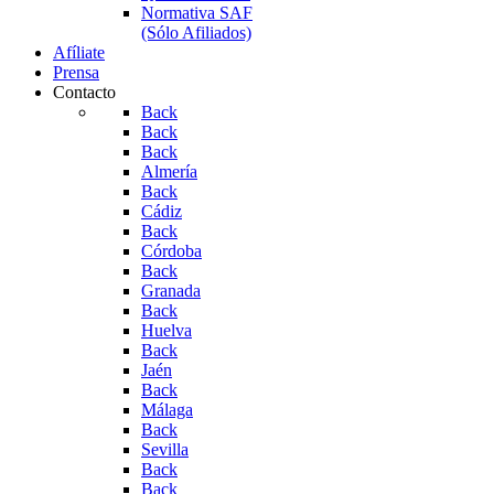
Normativa SAF
(Sólo Afiliados)
Afíliate
Prensa
Contacto
Back
Back
Back
Almería
Back
Cádiz
Back
Córdoba
Back
Granada
Back
Huelva
Back
Jaén
Back
Málaga
Back
Sevilla
Back
Back