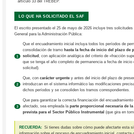
artículo 33 del TREBEP.
LO QUE HA SOLICITADO EL SAF
El escrito presentado el 25 de mayo de 2026 incluye tres solicitudes
General para la Administración Pública:
Que el encuadramiento inicial incluya todos los períodos de pe
consolidación de tramo
hasta la fecha de inicio del plazo de 
solicitud
, con aplicación analógica del criterio de «fracción su
1
que se tenga el año completo de permanencia a fecha de inicio 
solicitud).
Que, con
carácter urgente
y antes del inicio del plazo de prese
introduzcan en el sistema informático las modificaciones preci
2
dichos períodos y se consoliden los tramos correspondientes.
Que para garantizar la correcta financiación del encuadramiento 
afectado, sea empleada la
parte proporcional necesaria de la
3
prevista para el Sector Público Instrumental
(que gira en torn
RECUERDA:
Si tienes dudas sobre cómo puede afectarte esta si
información sobre el proceso de encuadramiento inicial, contacta