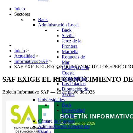
Inicio
Sectores
Back
Administración Local
Back
Sevilla
Jerez de la
Frontera
Inicio
>
Marbella
Actualidad
>
Roquetas de
Informativos SAF
>
Mar
SAF EXIGE EL RECONOCIMIENTO DE LOS «PERÍOD
Castilleja de la
Cuesta
SAF EXIGE EL RECONOCIMIENTO DE
Coria del Río
Los Palacios
Diputación de
Boletín Informativo SAF — 25 de mayo de 2026
Sevilla
Universidades
Back
Universidad
BOLETÍN INFORMATIV
Sevilla
Cámara de Cuentas
25 de mayo de 2026
Administración General del
Estado