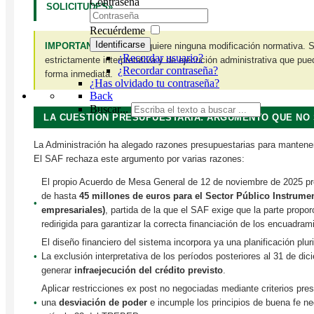
Contraseña
SOLICITUDES».
Recuérdeme
Identificarse
IMPORTANTE:
No se requiere ninguna modificación normativa. S
¿Recordar usuario?
estrictamente interpretativa y de ejecución administrativa que pu
¿Recordar contraseña?
forma inmediata.
¿Has olvidado tu contraseña?
Back
Buscar...
LA CUESTIÓN PRESUPUESTARIA: ARGUMENTO QUE NO 
La Administración ha alegado razones presupuestarias para mantener 
El SAF rechaza este argumento por varias razones:
El propio Acuerdo de Mesa General de 12 de noviembre de 2025 pr
de hasta
45 millones de euros para el Sector Público Instrumen
•
empresariales)
, partida de la que el SAF exige que la parte propo
redirigida para garantizar la correcta financiación de los encuadra
El diseño financiero del sistema incorpora ya una planificación plu
•
La exclusión interpretativa de los períodos posteriores al 31 de dic
generar
infraejecución del crédito previsto
.
Aplicar restricciones ex post no negociadas mediante criterios pres
•
una
desviación de poder
e incumple los principios de buena fe ne