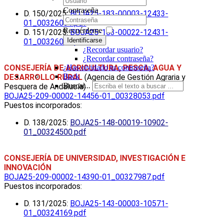
Contraseña
D. 150/2025:
BOJA25-183-00003-12433-
01_00326031.pdf
Recuérdeme
D. 151/2025:
BOJA25-183-00022-12431-
Identificarse
01_00326029.pdf
¿Recordar usuario?
¿Recordar contraseña?
CONSEJERÍA DE AGRICULTURA, PESCA, AGUA Y
¿Has olvidado tu contraseña?
Back
DESARROLLO RURAL
(
Agencia de Gestión Agraria y
Buscar...
Pesquera de Andalucía
)
BOJA25-209-00002-14456-01_00328053.pdf
Puestos incorporados:
D. 138/2025:
BOJA25-148-00019-10902-
01_00324500.pdf
CONSEJERÍA DE UNIVERSIDAD, INVESTIGACIÓN E
INNOVACIÓN
BOJA25-209-00002-14390-01_00327987.pdf
Puestos incorporados:
D. 131/2025:
BOJA25-143-00003-10571-
01_00324169.pdf