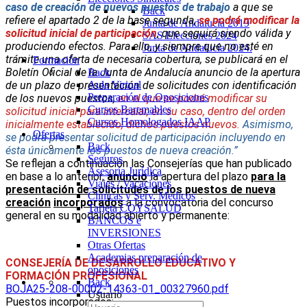
caso de creación de nuevos puestos de trabajo
a que se
Back
refiere el apartado 2 de la base segunda,
se podrá modificar la
Junta de Andalucía 2019
solicitud inicial de participación
, que seguirá siendo válida y
SAS Elecciones 2024
produciendo efectos. Para ello, y siempre que no esté en
Junta de Andalucía 2024.
trámite una oferta de necesaria cobertura, se publicará en el
Formación
Boletín Oficial de la Junta de Andalucía anuncio de la apertura
Back
de un plazo de presentación de solicitudes con identificación
Aula Virtual
Preparación de Oposiciones
de los nuevos puestos,
en el que se podrá modificar su
Cursos Baremables
solicitud inicial para intercalar, en su caso, dentro del orden
Cursos Homologados IAAP
inicialmente establecido, dichos puestos nuevos.
Asimismo,
Ofertas
se podrá presentar solicitud de participación incluyendo en
Back
ésta únicamente los puestos de nueva creación.”
Seguros
Se reflejan a continuación las Consejerías que han publicado
Asesoría Jurídica
en base a lo anterior,
anuncio
la apertura del plazo
para la
Viajes / Vacaciones
presentación de solicitudes de los puestos de nueva
Clínicas y Serv. Médicos
creación
incorporados
a la convocatoria del concurso
Tarjeta COYSALUD
general en su modalidad abierto y permanente:
BANCOS e
INVERSIONES
Otras Ofertas
Academias preparación de
CONSEJERÍA DE DESARROLLO EDUCATIVO Y
oposiciones
FORMACIÓN PROFESIONAL
Back
BOJA25-208-00002-14363-01_00327960.pdf
Usuario
Puestos incorporados: