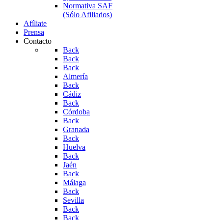
Normativa SAF
(Sólo Afiliados)
Afíliate
Prensa
Contacto
Back
Back
Back
Almería
Back
Cádiz
Back
Córdoba
Back
Granada
Back
Huelva
Back
Jaén
Back
Málaga
Back
Sevilla
Back
Back