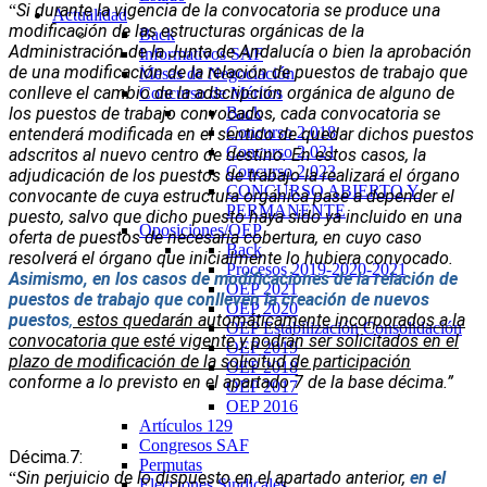
Si durante la vigencia de la convocatoria se produce una
“
Actualidad
modificación de las estructuras orgánicas de la
Back
Administración de la Junta de Andalucía o bien la aprobación
Informativos SAF
de una modificación de la relación de puestos de trabajo que
Mesas de Negociación
conlleve el cambio de la adscripción orgánica de alguno de
Concurso de Méritos
los puestos de trabajo convocados, cada convocatoria se
Back
Concurso 2.018
entenderá modificada en el sentido de quedar dichos puestos
Concurso 2.021
adscritos al nuevo centro de destino. En estos casos, la
Concurso 2.023
adjudicación de los puestos de trabajo la realizará el órgano
CONCURSO ABIERTO Y
convocante de cuya estructura orgánica pase a depender el
PERMANENTE
puesto, salvo que dicho puesto haya sido ya incluido en una
Oposiciones/OEP
oferta de puestos de necesaria cobertura, en cuyo caso
Back
resolverá el órgano que inicialmente lo hubiera convocado.
Procesos 2019-2020-2021
Asimismo, en los casos de modificaciones de la relación de
OEP 2021
puestos de trabajo que conlleven la creación de nuevos
OEP 2020
puestos
,
estos quedarán automáticamente incorporados a la
OEP Estabilización Consolidación
convocatoria que esté vigente y podrán ser solicitados en el
OEP 2019
plazo de modificación de la solicitud de participación
OEP 2018
conforme a lo previsto en el apartado 7 de la base décima.”
OEP 2017
OEP 2016
Artículos 129
Congresos SAF
Décima.7:
Permutas
Sin perjuicio de lo dispuesto en el apartado anterior,
en el
“
Elecciones Sindicales