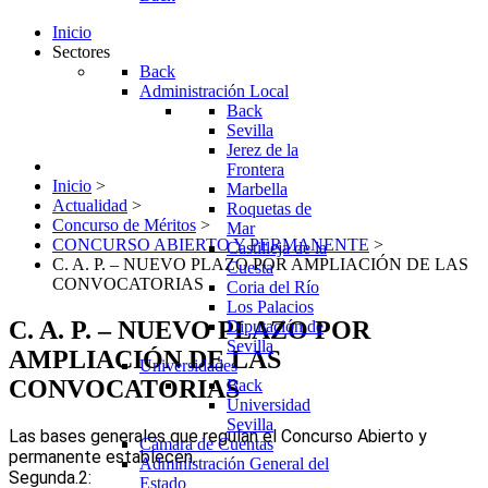
Inicio
Sectores
Back
Administración Local
Back
Sevilla
Jerez de la
Frontera
Inicio
>
Marbella
Actualidad
>
Roquetas de
Concurso de Méritos
>
Mar
CONCURSO ABIERTO Y PERMANENTE
>
Castilleja de la
C. A. P. – NUEVO PLAZO POR AMPLIACIÓN DE LAS
Cuesta
CONVOCATORIAS
Coria del Río
Los Palacios
C. A. P. – NUEVO PLAZO POR
Diputación de
Sevilla
AMPLIACIÓN DE LAS
Universidades
CONVOCATORIAS
Back
Universidad
Sevilla
Las bases generales que regulan el Concurso Abierto y
Cámara de Cuentas
permanente establecen.
Administración General del
Segunda.2:
Estado